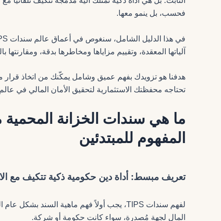
الثابت؛ بل هي أداة ذكية تمتلك آلية مدمجة تتكيف تلقائياً م
فحسب، بل ينمو معها.
آلياتها المعقدة، وتقييم مزاياها ومخاطرها بدقة، ومقارنتها ب
هدفنا هو تزويدك بفهم عميق وشامل يمكّنك من اتخاذ قرار مست
تحتاجه محفظتك الاستثمارية لتحقيق الأمان المالي في عالم د
المفهوم للمبتدئين
تعريف مبسط: أداة دين حكومية ذكية تتكيف مع الا
لفهم سندات TIPS، يجب أولاً فهم ماهية السند 
المال لجهة مُصدرة، سواء كانت حكومة أو شركة.