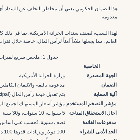
هذا الضمان الحكومي يعني أن مخاطر التخلف عن السداد أي 
معدومة.
العالم، مما يجعلها ملاذاً آمناً لرأس المال، خاصة خلال فترا
جدول 1: ملخص سريع لميزات سندات TIPS
الخاصية
الجهة المصدرة
وزارة الخزانة الأمريكية
الضمان
مدعومة بالثقة والائتمان الكاملين
آلية الحماية
يتم تعديل قيمة رأس المال (Principal) صعوداً وهبوطاً مع التضخم والانكماش
مؤشر التضخم المستخدم
مؤشر أسعار المستهلك لجميع المسته
آجال الاستحقاق المتاحة
5 سنوات، 10 سنوات، و30 سنة
مدفوعات الفائدة
نصف سنوية، تُحسب على أساس ر
الحد الأدنى للشراء
100 دولار وبزيادات قدرها 100 دولار