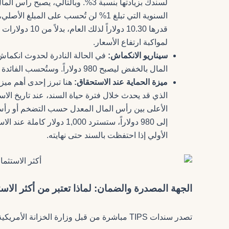
السنوية التي تبلغ 1% لن تُحسب على ال
قدرها 10.30 دول
لمواكبة ارتفاع الأسعار.
سيناريو الانكماش:
المال بالخفض ليصبح 980 دولاراً. وستُحسب الفائدة على هذا المبلغ المنخفض، لتصبح 9.80 دولاراً.
ميزة الحماية عند الاستحقاق:
الذي قد يحدث خلال فترة حياة السند، عند تاريخ الا
الأعلى بين رأس المال المعدل حسب التضخم أو رأس 
إلى 980 دولاراً، ستسترد 00
الأولي إذا احتفظت بالسند حتى نهايته.
الجهة المصدرة والضمان: لماذا تعتبر من أكثر الاستث
تصدر سندات TIPS مباشرة من قبل وزارة الخزانة الأمريكية، وهي مدعومة بـ “الثقة والائتمان الكاملين” للحكومة الأمريكية.