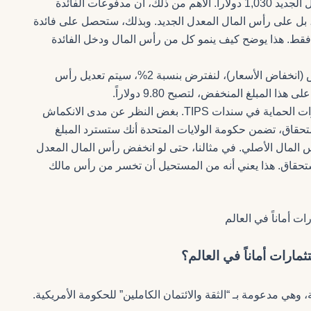
لسندك بزيادتها بنسبة 3%. وبالتالي، يصبح رأس المال الجديد 1,030 دولاراً. الأهم من ذلك، أن مدفوعات الفائدة
مبلغ الأصلي، بل على رأس المال المعدل الجديد. وبذلك، ستحصل على فائدة
اراً لذلك العام، بدلاً من 10 دولارات فقط. هذا يوضح كيف ينمو كل من رأس المال ودخل الفائدة
في الحالة النادرة لحدوث انكماش (انخفاض الأسعار)، لنفترض بنسبة 2%، سيتم تعديل رأس
هنا تبرز إحدى أهم ميزات الحماية في سندات TIPS. بغض النظر عن مدى الانكماش
ستحقاق، تضمن حكومة الولايات المتحدة أنك ستسترد المبلغ
المال الأصلي. في مثالنا، حتى لو انخفض رأس المال المعدل
1,0 دولار كاملة عند الاستحقاق. هذا يعني أنه من المستحيل أن تخسر من رأس مالك
مارات أماناً في العالم؟