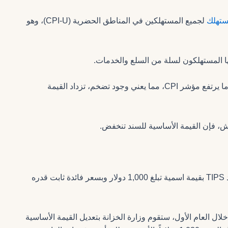
ستهلك
لجميع المستهلكين في المناطق الحضرية (CPI-U)، وهو
ها المستهلكون لسلة من السلع والخدمات.
ترتبط قيمة سندات TIPS ارتباطاً مباشراً بهذا المؤشر؛ فعندما يرتفع مؤشر CPI، مما يعني وجود تضخم، تزداد القيمة
لتوضيح هذه الآلية بشكل ملموس، لنفترض أنك اشتريت سند TIPS بقيمة اسمية تبلغ 1,000 دولار وبسعر فائدة ثابت قدره
ارتفع معدل التضخم بنسبة 3% خلال العام الأول، ستقوم وزارة الخزانة بتعديل القيمة الأساسية