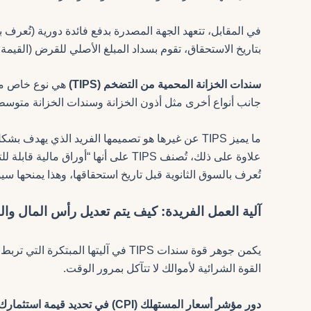
في المقابل، تتعهد الجهة المصدرة بدفع فائدة دورية (تُعرف ب
بتاريخ الاستحقاق، تقوم بسداد المبلغ الأصلي للقرض (القيمة 
سندات الخزانة المحمية من التضخم (TIPS)
هي نوع خاص من 
جانب أنواع أخرى مثل أذون الخزانة وسندات الخزانة متوسط
ما يميز TIPS عن غيرها هو تصميمها الفريد الذي يهد
علاوة على ذلك، تُصنف TIPS على أنها “أ
تُعرف بالسوق الثانوية قبل تاريخ استحقاقها، وهذا يمنحها سي
آلية العمل الفريدة: كيف يتم تعديل رأس المال وا
يكمن جوهر قوة سندات TIPS في آليتها ا
القوة الشرائية لأموالك لا تتآكل بمرور الوقت.
دور مؤشر أسعار المستهلك (CPI) في تحديد قيمة استثمارك