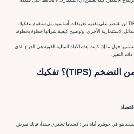
ع ارتفاع الأسعار، مما يضمن أن استثمارك لا يحافظ على قيمته
في هذا الدليل الشامل، سنغوص في أعماق عالم سندات TIPS لن نقتصر على تقديم تعريفات أساسية، بل سنقوم بتفكيك
البدائل الاستثمارية الأخرى، وتوضيح كيفية شرائها خطوة بخطوة.
نير حول ما إذا كانت هذه الأداة المالية القوية هي الدرع الذي
ائم التغير.
ما هي سندات الخزانة المحمية من التضخم (TIPS)؟ تفكيك
قتصاد
بشكل عام السند هو في جوهره أداة دين؛ فعندما تشتري سنداً، فإنك تقرض