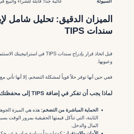
السيولة
عالية جداً؛ قابلة للشراء والبيع ف
الميزان الدقيق: تحليل شامل لإي
سندات TIPS
قبل اتخاذ قرار بإدراج سندات IPS
وعيوبها.
ففي حين أنها توفر حلاً قوياً لمشكلة التضخم، إلا أنها تأتي
لماذا يجب أن تفكر في إضافة TIPS إلى محفظتك؟ (المزايا)
الحماية المباشرة من التضخم:
هذه هي الميزة الجوهري
المال والدخل.
الأمان والاستقرار:
كونها ديوناً سيادية صادرة عن حكو