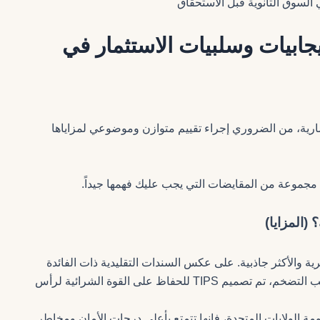
ي السوق الثانوية قبل الاستحقاق
جابيات وسلبيات الاستثمار في
T في استراتيجيتك الاستثمارية، من الضروري إجراء تقييم متوازن وموضوعي لمزاياها
 مع مجموعة من المقايضات التي يجب عليك فهمها جيداً.
ة والأكثر جاذبية. على عكس السندات التقليدية ذات الفائدة
الثابتة، التي تتآكل قيمتها الحقيقية بمرور الوقت بسبب التضخم، تم تصميم TIPS للحفاظ على القوة الشرائية لرأس
مة الولايات المتحدة، فإنها تتمتع بأعلى درجات الأمان ومخاطر