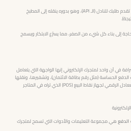
فكر فيها كوسيط أو “نادل” في مطعم؛ أنت (التطبيق الأول) تقدم طلبك للنادل (الـ API)، وهو بدوره ينقله إلى المطبخ
يجة).
ة إلى بناء كل شيء من الصفر، مما يسرّع الابتكار ويسمح
 في آن واحد لمتجرك الإلكتروني إنها الواجهة التي يتعامل
الدفع الحساسة (مثل رقم بطاقة الائتمان)، وتشفيرها، ونقلها
بشكل آمن إلى معالج الدفع للحصول على الموافقة إنها المعادل الرقمي لجهاز نقاط البيع (POS) الذي تراه في المتاجر
إلكترونية
 الدفع
هي مجموعة التعليمات والأدوات التي تسمح لمتجرك