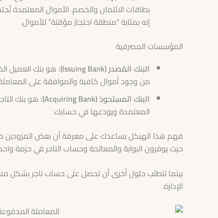
بطاقات الائتمان والخصم. الأموال المعتمدة تُحتج
إنه بمثابة “منطقة احتجاز مؤقتة” للأموال.
المؤسسات المصرفية
البنك المُصدر (Issuing Bank):
هو بنك العميل الذ
من وجود أموال كافية والموافقة على المعاملة 
البنك المستحوذ (Acquiring Bank):
هو بنك التاجر
المعتمدة ويودعها في حسابك.
فهم هذا الهيكل يساعدك على معرفة أن بعض المزودين م
حيث يوفرون البوابة والمعالجة وحساب التاجر في حزمة واحدة
بينما تتطلب حلول أخرى أن تحصل على حساب تاجر بشكل من
الإدارة.