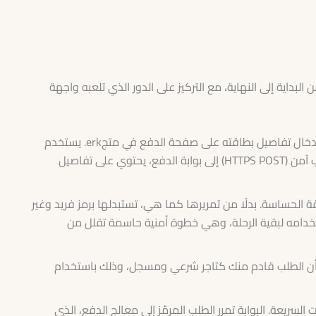
البداية إلى النهاية، مع التركيز على الدور الذي تلعبه واجهة
يقوم عميلك بإدخال تفاصيل بطاقته على صفحة الدفع في متجerk. يستخدم
خادم متجرك واجهة برمجة التطبيقات لإرسال طلب آمن (HTTPS POST) إلى بوابة الدفع، يحتوي على تفاصيل
اقة الحساسة. بدلًا من تمريرها كما هي، تستبدلها برمز فريد وغير
هو ما يتم استخدامه لبقية الرحلة، وهي خطوة أمنية حاسمة تقلل من
أن الطلب قادم منك كتاجر شرعي ومسجل، وذلك باستخدام
ت السريعة. البوابة تمرر الطلب المرمّز إلى معالج الدفع، الذي