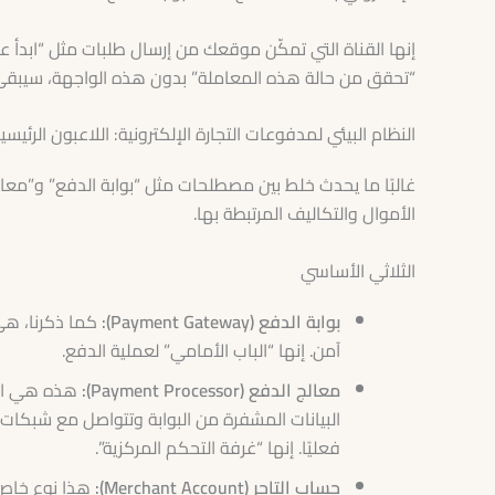
إنها القناة التي تمكّن موقعك من إرسال طلبات مثل “ابدأ عم
“تحقق من حالة هذه المعاملة” بدون هذه الواجهة، سيبقى 
النظام البيئي لمدفوعات التجارة الإلكترونية: اللاعبون الرئي
غالبًا ما يحدث خلط بين مصطلحات مثل “بوابة الدفع” و”مع
الأموال والتكاليف المرتبطة بها.
الثلاثي الأساسي
بوابة الدفع (Payment Gateway):
كما ذكرنا، هي 
آمن. إنها “الباب الأمامي” لعملية الدفع.
معالج الدفع (Payment Processor):
هذه هي الم
فعليًا. إنها “غرفة التحكم المركزية”.
حساب التاجر (Merchant Account):
هذا نوع خاص 