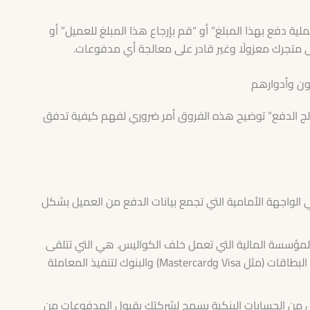
لية دفع بهذا المبلغ” أو “قم بإرجاع هذا المبلغ للعميل” أو
متجرك معزولًا وغير قادر على معالجة أي مدفوعات.
سيون وأدوارهم
الج الدفع” توضيح هذه الفروق أمر ضروري لفهم كيفية تدفق
الواجهة الأمامية التي تجمع بيانات الدفع من العميل بشكل
ؤسسة المالية التي تعمل خلف الكواليس. هي التي تتلقى
البيانات المشفرة من البوابة وتتواصل مع شبكات البطاقات (مثل Visa وMastercard) والبنوك لتنفيذ المعاملة
من الحسابات البنكية يسمح لشركتك بقبول المدفوعات من