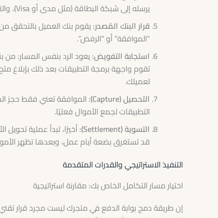
يرسله إلى شبكة البطاقة (مثل مدى أو Visa)، والتي بدورها ترسله إلى بنك العميل (البنك المُصدر).
قرار البنك المُصدر:
يقوم بنك العميل بالتحقق من وجو
“الموافقة” أو “الرفض”.
استجابة التفويض:
يعود الرد بنفس المسار: من بنك
لعميلك.
التحصيل (Capture):
الموافقة تعني فقط حجز المب
التطبيقات لجمع الأموال فعليًا.
التسوية (Settlement):
أخيرًا، تبدأ عملية تحويل 
قد تستغرق بضعة أيام عمل، وبعدها تظهر الأمو
التنفيذ الاستراتيجي والقدرات المتقدمة
اختيار مسار التكامل الخاص بك: مقارنة استراتيجية
إن طريقة دمج بوابة الدفع في متجرك ليست مجرد قرار تقني،