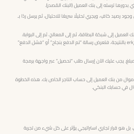
د رصيد كافٍ، ويجري تحليلًا سريعًا للاحتيال، ثم يرسل ردًا بـ
 العميل إلى شبكة البطاقة، ثم إلى المعالج، ثم إلى البوابة.
تقوم واجهة برمجة التطبيقات بعد ذلك بإبلاغ متجerk بالنتيجة، فتعرض رسالة “تم الدفع بنجاح” أو “فشل الدفع”
لغ. يجب عليك الآن إرسال طلب “تحصيل” عبر واجهة برمجة
الأموال من بنك العميل إلى حساب التاجر الخاص بك. هذه الخطوة
ال في حسابك البنكي.
 بل هو قرار تجاري استراتيجي يؤثر على كل شيء من تجربة