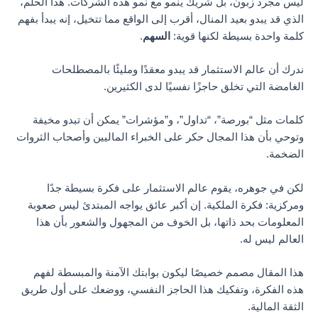
ليس مجرد زبون، بل شريك ينمو مع نمو هذه الشركات. هذا الحلم،
الذي قد يبدو بعيد المنال، أقرب إلى الواقع مما تتخيل، إنه يبدأ بفهم
كلمة واحدة بسيطة لكنها قوية:
السهم
.
ندرك أن عالم الاستثمار قد يبدو معقدًا ومليئًا بالمصطلحات
الغامضة التي تخلق حاجزًا نفسيًا لدى الكثيرين.
كلمات مثل “بورصة”، “تداول”، و”مؤشرات” يمكن أن تبدو مخيفة
وتوحي بأن هذا المجال حكر على الخبراء الماليين وأصحاب الثروات
الضخمة.
لكن في جوهره، يقوم عالم الاستثمار على فكرة بسيطة جدًا
ومركزية: فكرة الملكية. إن أكبر عائق يواجه المبتدئ ليس صعوبة
المعلومات بحد ذاتها، بل الخوف من المجهول والشعور بأن هذا
العالم ليس له.
هذا المقال مصمم خصيصًا ليكون بوابتك الآمنة والمبسطة لفهم
هذه الفكرة، وتفكيك هذا الحاجز النفسي، ووضعك على أول طريق
الثقة المالية.