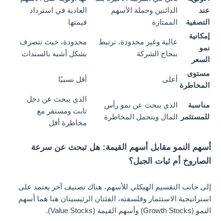
عند
الدائنين وحملة الأسهم
العادية في استرداد
التصفية
الممتازة
قيمتها
إمكانية
عالية وغير محدودة، ترتبط
محدودة، حيث تتصرف
نمو
بنجاح الشركة
بشكل أشبه بالسندات
السعر
مستوى
أعلى
أقل نسبيًا
المخاطرة
الذي يبحث عن دخل
مناسبة
الذي يبحث عن نمو رأس
ثابت ومستقر مع
للمستثمر
المال ويتحمل المخاطرة
مخاطرة أقل
أسهم النمو مقابل أسهم القيمة: هل تبحث عن سرعة
الصاروخ أم ثبات الجبل؟
إلى جانب التقسيم الهيكلي للأسهم، هناك تصنيف آخر يعتمد على
استراتيجية الاستثمار وفلسفته، الفئتان الرئيسيتان هنا هما أسهم
النمو (Growth Stocks) وأسهم القيمة (Value Stocks).