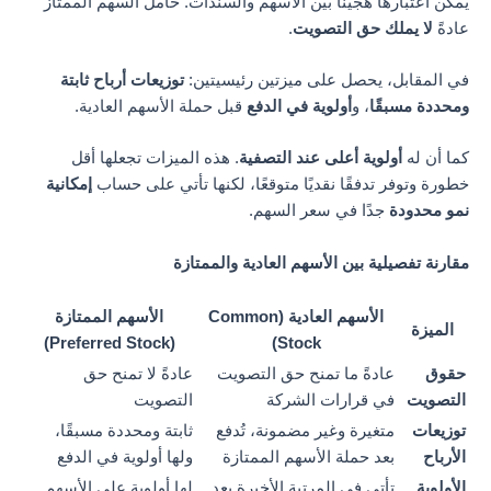
يمكن اعتبارها هجينًا بين الأسهم والسندات. حامل السهم الممتاز
عادةً
لا يملك حق التصويت
.
في المقابل، يحصل على ميزتين رئيسيتين:
توزيعات أرباح ثابتة
ومحددة مسبقًا
، و
أولوية في الدفع
قبل حملة الأسهم العادية.
كما أن له
أولوية أعلى عند التصفية
. هذه الميزات تجعلها أقل
خطورة وتوفر تدفقًا نقديًا متوقعًا، لكنها تأتي على حساب
إمكانية
نمو محدودة
جدًا في سعر السهم.
مقارنة تفصيلية بين الأسهم العادية والممتازة
الأسهم العادية (Common
الأسهم الممتازة
الميزة
(Preferred Stock)
Stock)
حقوق
عادةً ما تمنح حق التصويت
عادةً لا تمنح حق
التصويت
في قرارات الشركة
التصويت
توزيعات
متغيرة وغير مضمونة، تُدفع
ثابتة ومحددة مسبقًا،
الأرباح
بعد حملة الأسهم الممتازة
ولها أولوية في الدفع
الأولوية
تأتي في المرتبة الأخيرة بعد
لها أولوية على الأسهم