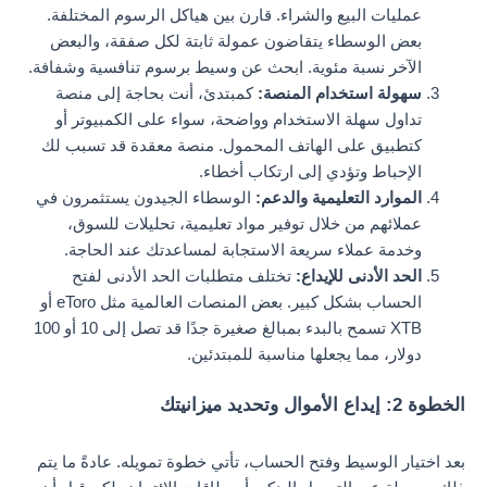
عمليات البيع والشراء. قارن بين هياكل الرسوم المختلفة.
بعض الوسطاء يتقاضون عمولة ثابتة لكل صفقة، والبعض
الآخر نسبة مئوية. ابحث عن وسيط برسوم تنافسية وشفافة.
سهولة استخدام المنصة:
كمبتدئ، أنت بحاجة إلى منصة
تداول سهلة الاستخدام وواضحة، سواء على الكمبيوتر أو
كتطبيق على الهاتف المحمول. منصة معقدة قد تسبب لك
الإحباط وتؤدي إلى ارتكاب أخطاء.
الموارد التعليمية والدعم:
الوسطاء الجيدون يستثمرون في
عملائهم من خلال توفير مواد تعليمية، تحليلات للسوق،
وخدمة عملاء سريعة الاستجابة لمساعدتك عند الحاجة.
الحد الأدنى للإيداع:
تختلف متطلبات الحد الأدنى لفتح
الحساب بشكل كبير. بعض المنصات العالمية مثل eToro أو
XTB تسمح بالبدء بمبالغ صغيرة جدًا قد تصل إلى 10 أو 100
دولار، مما يجعلها مناسبة للمبتدئين.
الخطوة 2: إيداع الأموال وتحديد ميزانيتك
بعد اختيار الوسيط وفتح الحساب، تأتي خطوة تمويله. عادةً ما يتم