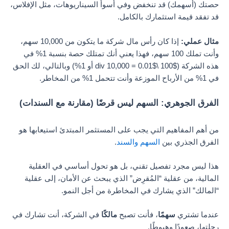
حصتك (أسهمك) قد تنخفض وفي أسوأ السيناريوهات، مثل الإفلاس،
قد تفقد قيمة استثمارك بالكامل.
مثال عملي:
إذا كان رأس مال شركة ما يتكون من 10,000 سهم،
وأنت تملك 100 سهم، فهذا يعني أنك تمتلك حصة بنسبة 1% في
هذه الشركة ($100 \div 10,000 = 0.01$ أو 1%) وبالتالي، لك الحق
في 1% من الأرباح الموزعة وأنت تتحمل 1% من المخاطر.
الفرق الجوهري: السهم ليس قرضًا (مقارنة مع السندات)
من أهم المفاهيم التي يجب على المستثمر المبتدئ استيعابها هو
الفرق الجذري بين
السهم والسند
.
هذا ليس مجرد تفصيل تقني، بل هو تحول أساسي في العقلية
المالية، من عقلية “المُقرِض” الذي يبحث عن الأمان، إلى عقلية
“المالك” الذي يشارك في المخاطرة من أجل النمو.
عندما تشتري
سهمًا
، فأنت تصبح
مالكًا
في الشركة، أنت تشارك في
رحلتها، صعودًا وهبوطًا.