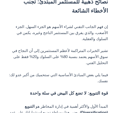
نصائح ذهبية للمستثمر المبتدئ: تجنب
الأخطاء الشائعة
إن فهم الجانب التقني لشراء الأسهم هو الجزء السهل. الجزء
الأصعب، والذي يفرق بين المستثمر الناجح وغيره، يكمن في
السلوك والعقلية.
تشير الخبرات المتراكمة لأعظم المستثمرين إلى أن النجاح في
سوق الأسهم يعتمد بنسبة 80% على السلوك و20% فقط على
التحليل الفني.
فيما يلي بعض المبادئ الأساسية التي ستحميك من أكبر عدو لك:
نفسك.
قوة التنويع: لا تضع كل البيض في سلة واحدة
المبدأ الأول والأكثر أهمية في إدارة المخاطر هو
التنويع
(Diversification)
. يعني هذا ببساطة توزيع استثماراتك على عدد