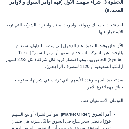
الخطوة 3: شراء سهمك الأول (فهم أوامر السوق والأوامر
المحددة)
لقد فتحت حسابك ومولته، وأجريت بحثك واخترت الشركة التي تريد
الاستثمار فيها.
الآن حان وقت التنفيذ. عند الدخول إلى منصة التداول، ستقوم
بالبحث عن الشركة باستخدام اسمها أو “رمز السهم” (Ticker
Symbol) الخاص بها، وهو اختصار فريد لكل شركة (مثل 2222 لسهم
أرامكو السعودية أو 1120 لمصرف الراجحي).
بعد تحديد السهم وعدد الأسهم التي ترغب في شرائها، ستواجه
خيارًا مهمًا: نوع الأمر.
النوعان الأساسيان هما:
أمر السوق (Market Order):
هو أمر لشراء أو بيع السهم
فورًا
بأفضل سعر متاح في السوق حاليًا. ميزته هي ضمان
تنفيذ الصفقة بسرعة. عيبه هو أنك لا تضمن السعر الدقيق