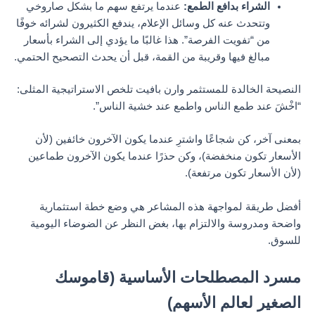
الشراء بدافع الطمع:
عندما يرتفع سهم ما بشكل صاروخي
وتتحدث عنه كل وسائل الإعلام، يندفع الكثيرون لشرائه خوفًا
من “تفويت الفرصة”. هذا غالبًا ما يؤدي إلى الشراء بأسعار
مبالغ فيها وقريبة من القمة، قبل أن يحدث التصحيح الحتمي.
النصيحة الخالدة للمستثمر وارن بافيت تلخص الاستراتيجية المثلى:
“اخْشَ عند طمع الناس واطمع عند خشية الناس”.
بمعنى آخر، كن شجاعًا واشترِ عندما يكون الآخرون خائفين (لأن
الأسعار تكون منخفضة)، وكن حذرًا عندما يكون الآخرون طماعين
(لأن الأسعار تكون مرتفعة).
أفضل طريقة لمواجهة هذه المشاعر هي وضع خطة استثمارية
واضحة ومدروسة والالتزام بها، بغض النظر عن الضوضاء اليومية
للسوق.
مسرد المصطلحات الأساسية (قاموسك
الصغير لعالم الأسهم)