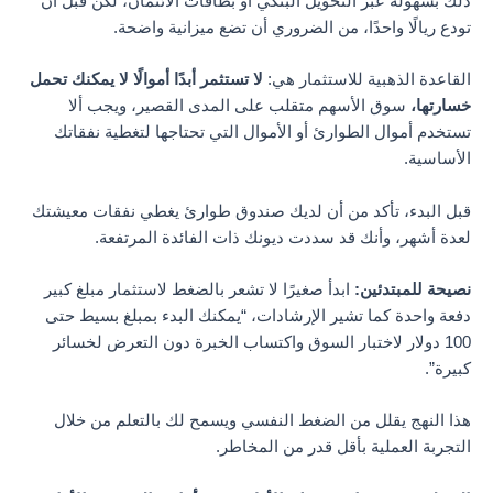
ذلك بسهولة عبر التحويل البنكي أو بطاقات الائتمان، لكن قبل أن
تودع ريالًا واحدًا، من الضروري أن تضع ميزانية واضحة.
القاعدة الذهبية للاستثمار هي:
لا تستثمر أبدًا أموالًا لا يمكنك تحمل
خسارتها،
سوق الأسهم متقلب على المدى القصير، ويجب ألا
تستخدم أموال الطوارئ أو الأموال التي تحتاجها لتغطية نفقاتك
الأساسية.
قبل البدء، تأكد من أن لديك صندوق طوارئ يغطي نفقات معيشتك
لعدة أشهر، وأنك قد سددت ديونك ذات الفائدة المرتفعة.
نصيحة للمبتدئين:
ابدأ صغيرًا لا تشعر بالضغط لاستثمار مبلغ كبير
دفعة واحدة كما تشير الإرشادات، “يمكنك البدء بمبلغ بسيط حتى
100 دولار لاختبار السوق واكتساب الخبرة دون التعرض لخسائر
كبيرة”.
هذا النهج يقلل من الضغط النفسي ويسمح لك بالتعلم من خلال
التجربة العملية بأقل قدر من المخاطر.