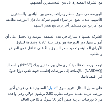
مع الشركة المصدرة، بل بين المستثمرين أنفسهم.
البورصة هي سوق منظم ومراقب يجمع بين البائعين والمشترين
للأسهم. عندما تضع أمر شراء لسهم شركة ما، فإن البورصة تطابقه
مع أمر بيع من مستثمر آخر يريد بيع نفس السهم.
الشركة نفسها لا تشارك في هذه الصفقة اليومية ولا تحصل على أي
أموال منها. دور البورصة هو توفير بيئة عادلة وشفافة لتداول
الأوراق المالية، وتحديد سعر السوق بناءً على تفاعل قوى العرض
والطلب.
توجد بورصات عالمية كبرى مثل بورصة نيويورك (NYSE) وناسداك
(NASDAQ)، بالإضافة إلى بورصات إقليمية قوية تلعب دورًا حيويًا
في اقتصاداتها.
على سبيل المثال، تتربع سوق “
تداول
” السعودية على عرش أكبر
بورصة عربية بقيمة سوقية تقارب 2.93 تريليون دولار، وهي واحدة
من 5 بورصات عربية ضمن أكبر 50 سوقًا ماليًا في العالم.