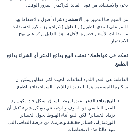
ذعر، والاستفادة من قوة “العائد التراكمي” بمرور الوقت.
من المهم هنا التمييز بين
الاستثمار
(شراء أصول والاحتفاظ بها
للنمو على المدى الطويل) و
التداول
(شراء وبيع متكرر للاستفادة
من تقلبات الأسعار قصيرة الأجل)، وهذا الدليل يركز على نهج
الاستثمار.
تحكم في عواطفك: تجنب البيع بدافع الذعر أو الشراء بدافع
الطمع
العاطفة هي العدو اللدود للعائدات الجيدة أكبر خطأين يمكن أن
يرتكبهما المستثمر هما البيع بدافع
الذعر
والشراء بدافع
الطمع
.
البيع بدافع الذعر:
عندما يهبط السوق بشكل حاد، يكون رد
الفعل الطبيعي هو الخوف والرغبة في بيع كل شيء “قبل أن
تزداد الخسائر”. لكن البيع أثناء الهبوط يحول الخسائر
الورقية إلى خسائر حقيقية ويحرمك من فرصة التعافي التي
تتبع غالبًا هذه الانخفاضات.