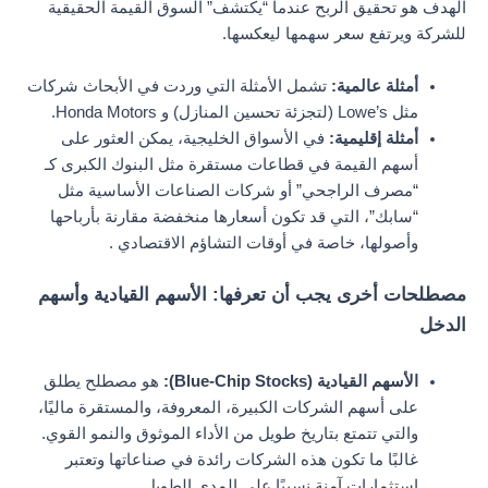
الهدف هو تحقيق الربح عندما “يكتشف” السوق القيمة الحقيقية
للشركة ويرتفع سعر سهمها ليعكسها.
أمثلة عالمية:
تشمل الأمثلة التي وردت في الأبحاث شركات
مثل Lowe’s (لتجزئة تحسين المنازل) و Honda Motors.
أمثلة إقليمية:
في الأسواق الخليجية، يمكن العثور على
أسهم القيمة في قطاعات مستقرة مثل البنوك الكبرى كـ
“مصرف الراجحي” أو شركات الصناعات الأساسية مثل
“سابك”، التي قد تكون أسعارها منخفضة مقارنة بأرباحها
وأصولها، خاصة في أوقات التشاؤم الاقتصادي .
مصطلحات أخرى يجب أن تعرفها: الأسهم القيادية وأسهم
الدخل
الأسهم القيادية (Blue-Chip Stocks):
هو مصطلح يطلق
على أسهم الشركات الكبيرة، المعروفة، والمستقرة ماليًا،
والتي تتمتع بتاريخ طويل من الأداء الموثوق والنمو القوي.
غالبًا ما تكون هذه الشركات رائدة في صناعاتها وتعتبر
استثمارات آمنة نسبيًا على المدى الطويل.