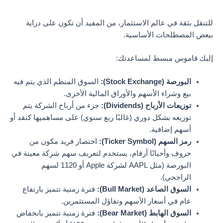
للتنقل بثقة في عالم الاستثمار، من المفيد أن تكون على دراية
ببعض المصطلحات الأساسية.
إليك قاموس مبسط لمساعدتك:
البورصة (Stock Exchange):
السوق المنظم الذي يتم فيه
بيع وشراء الأسهم والأوراق المالية الأخرى.
توزيعات الأرباح (Dividends):
جزء من أرباح الشركة يتم
توزيعه بشكل دوري (غالبًا ربع سنوي) على مساهميها كنقد أو
أسهم إضافية.
رمز السهم (Ticker Symbol):
اختصار فريد مكون من
حروف وأحيانًا أرقام، يستخدم لتعريف سهم شركة معينة في
البورصة (مثل AAPL لشركة Apple أو 1120 لسهم
الراجحي).
السوق الصاعد (Bull Market):
فترة زمنية تتميز بارتفاع
عام في أسعار الأسهم وتفاؤل المستثمرين.
السوق الهابط (Bear Market):
فترة زمنية تتميز بانخفاض