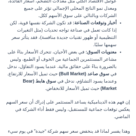
عوامل الاقتصاد الكلي مثل معدلات التضخم، أسعار الفائدة،
ومعدل نمو الناتج المحلي الإجمالي تؤثر على جميع
الشركات وبالتالي على سوق الأسهم ككل.
أخبار وتوقعات الصناعة:
قد تكون الشركة نفسها قوية، لكن
إذا كانت تعمل في صناعة تواجه تحديات (مثل التغيرات
التنظيمية أو ظهور تقنيات جديدة منافسة)، فقد يتأثر سعر
سهمها سلبًا.
معنويات السوق:
في بعض الأحيان، تتحرك الأسعار بناءً على
مشاعر المستثمرين الجماعية من الخوف أو الطمع، وليس
بالضرورة بناءً على حقائق مالية. عندما يسود التفاؤل، ندخل
في
سوق صاعد (Bull Market)
حيث تميل الأسعار للارتفاع.
وعندما يسود التشاؤم، ندخل في
سوق هابط (Bear
Market)
حيث تميل الأسعار للانخفاض.
إن فهم هذه الديناميكية يساعد المستثمر على إدراك أن سعر السهم
يعكس توقعات جماعية للمستقبل، وليس فقط أداء الشركة في
الماضي.
وهذا يفسر لماذا قد ينخفض سعر سهم شركة “جيدة” في يوم سيء