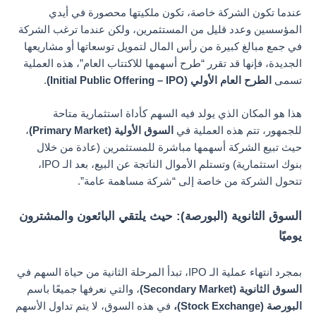
عندما تكون الشركة خاصة، تكون ملكيتها محصورة في أيدي
المؤسسين وعدد قليل من المستثمرين، ولكن عندما ترغب الشركة
في جمع مبالغ كبيرة من رأس المال لتمويل توسعاتها أو مشاريعها
الجديدة، فإنها قد تقرر “طرح أسهمها للاكتتاب العام”، هذه العملية
تسمى
الطرح العام الأولي (Initial Public Offering – IPO)
.
هذا هو المكان الذي يولد فيه السهم كأداة استثمارية متاحة
للجمهور، تتم هذه العملية في
السوق الأولية (Primary Market)
،
حيث تبيع الشركة أسهمها مباشرة للمستثمرين (عادة من خلال
بنوك استثمارية) وتستلم الأموال الناتجة عن البيع، بعد الـ IPO،
تتحول الشركة من خاصة إلى “شركة مساهمة عامة”.
السوق الثانوية (البورصة): حيث يلتقي البائعون والمشترون
يوميًا
بمجرد انتهاء عملية الـ IPO، تبدأ المرحلة الثانية من حياة السهم في
السوق الثانوية (Secondary Market)
، والتي نعرفها جميعًا باسم
البورصة (Stock Exchange)،
في هذه السوق، لا يتم تداول الأسهم