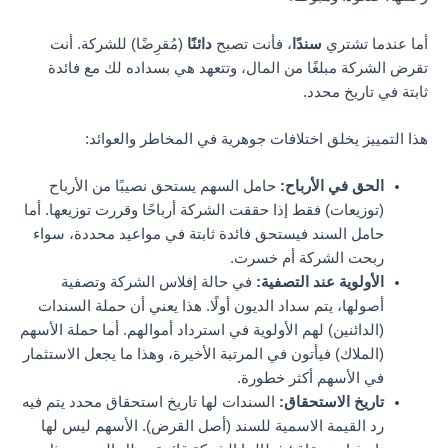
أما عندما تشتري
سندًا
، فأنت تصبح
دائنًا
(مُقرِضًا) للشركة. أنت
تقرض الشركة مبلغًا من المال، وتتعهد هي بسداده لك مع فائدة
ثابتة في تاريخ محدد.
هذا التمييز يخلق اختلافات جوهرية في المخاطر والعوائد:
الحق في الأرباح:
حامل السهم يستحق نصيبًا من الأرباح
(توزيعات) فقط إذا حققت الشركة أرباحًا وقررت توزيعها. أما
حامل السند فيستحق فائدة ثابتة في مواعيد محددة، سواء
ربحت الشركة أم خسرت.
الأولوية عند التصفية:
في حالة إفلاس الشركة وتصفية
أصولها، يتم سداد الديون أولًا. هذا يعني أن حملة السندات
(الدائنين) لهم الأولوية في استرداد أموالهم. أما حملة الأسهم
(الملاك) فيأتون في المرتبة الأخيرة، وهذا ما يجعل الاستثمار
في الأسهم أكثر خطورة.
تاريخ الاستحقاق:
السندات لها تاريخ استحقاق محدد يتم فيه
رد القيمة الاسمية للسند (أصل القرض). الأسهم ليس لها