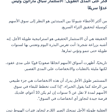
فكر على المدى الطويل: الاستثمار سباق ماراثون وليس
عدوًا سريعًا
من أكثر الأخطاء شيوعًا بين المبتدئين هو النظر إلى سوق الأسهم
كوسيلة لتحقيق الثراء السريع.
الحقيقة هي أن الاستثمار الحقيقي هو استراتيجية طويلة الأجل. إنه
أشبه بزراعة شجرة؛ أنت تغرس البذرة اليوم وتعتني بها لسنوات
طويلة حتى تنمو وتؤتي ثمارها.
تاريخيًا، أظهرت أسواق الأسهم اتجاهًا صعوديًا قويًا على مدى عقود،
لكنها مليئة بالتقلبات والانخفاضات على المدى القصير.
المستثمر طويل الأجل يدرك أن هذه الانخفاضات هي جزء طبيعي
من الرحلة كما يقول الخبراء، “إذا كنت تخطط للبقاء في سوق
الأسهم لمدة لا تقل عن 5 سنوات إن لم يكن 10 أعوام، فلديك
فرصة جيدة لتجاوز أي انخفاضات في السوق”.
العقلية طويلة الأجل تمنحك الصبر اللازم لتجاوز فترات الهبوط دون