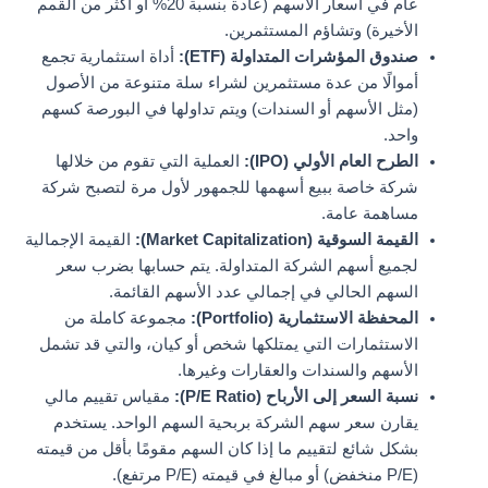
عام في أسعار الأسهم (عادة بنسبة 20% أو أكثر من القمم
الأخيرة) وتشاؤم المستثمرين.
صندوق المؤشرات المتداولة (ETF):
أداة استثمارية تجمع
أموالًا من عدة مستثمرين لشراء سلة متنوعة من الأصول
(مثل الأسهم أو السندات) ويتم تداولها في البورصة كسهم
واحد.
الطرح العام الأولي (IPO):
العملية التي تقوم من خلالها
شركة خاصة ببيع أسهمها للجمهور لأول مرة لتصبح شركة
مساهمة عامة.
القيمة السوقية (Market Capitalization):
القيمة الإجمالية
لجميع أسهم الشركة المتداولة. يتم حسابها بضرب سعر
السهم الحالي في إجمالي عدد الأسهم القائمة.
المحفظة الاستثمارية (Portfolio):
مجموعة كاملة من
الاستثمارات التي يمتلكها شخص أو كيان، والتي قد تشمل
الأسهم والسندات والعقارات وغيرها.
نسبة السعر إلى الأرباح (P/E Ratio):
مقياس تقييم مالي
يقارن سعر سهم الشركة بربحية السهم الواحد. يستخدم
بشكل شائع لتقييم ما إذا كان السهم مقومًا بأقل من قيمته
(P/E منخفض) أو مبالغ في قيمته (P/E مرتفع).