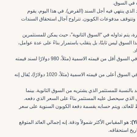
ه في السوق.
 الذي ينتهي فيه أجل السند (القرض). في هذا اليوم، يقوم
ه، وتتوقف مدفوعات الكوبون. تتراوح آجال استحقاق السندات
ة، يتم تداوله في “السوق الثانوية”، حيث يمكن للمستثمرين
 السوق ليس ثابتًا، بل يتقلب باستمرار بناءً على عدة عوامل،
د.
إذا كان سعر السند في السوق أقل من قيمته الاسمية (مثلاً، 980 دولارًا لسند قيمته
إذا كان سعر السند في السوق أعلى من قيمته الاسمية (مثلاً، 1020 دولارًا)، يُقال إنه
بالنسبة للمستثمر الذي يشتريه من السوق الثانوية. بينما
لي الذي سيحصل عليه المستثمر بناءً على السعر الذي دفعه.
لعائد، ويتم حسابه بقسمة دفعة الكوبون السنوية على سعر
هو المقياس الأكثر شمولاً ودقة. إنه إجمالي العائد المتوقع
ريخ استحقاقه.