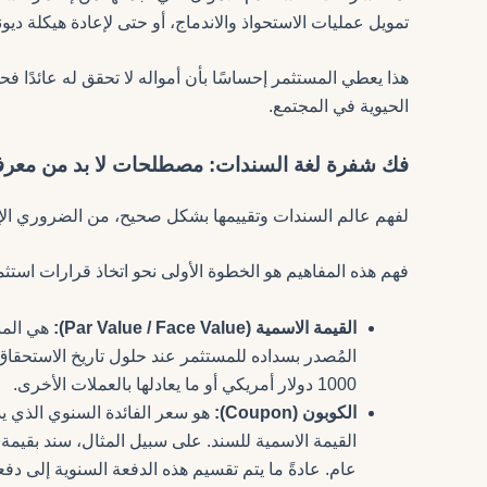
تمويل عمليات الاستحواذ والاندماج، أو حتى لإعادة هيكلة ديونه
هذا يعطي المستثمر إحساسًا بأن أمواله لا تحقق له عائدًا ف
الحيوية في المجتمع.
فك شفرة لغة السندات: مصطلحات لا بد من معرفت
لفهم عالم السندات وتقييمها بشكل صحيح، من الضروري الإ
فهم هذه المفاهيم هو الخطوة الأولى نحو اتخاذ قرارات استثم
القيمة الاسمية (Par Value / Face Value):
هي المبل
المُصدر بسداده للمستثمر عند حلول تاريخ الاستحقاق
1000 دولار أمريكي أو ما يعادلها بالعملات الأخرى.
الكوبون (Coupon):
هو سعر الفائدة السنوي الذي يد
عام. عادةً ما يتم تقسيم هذه الدفعة السنوية إلى 