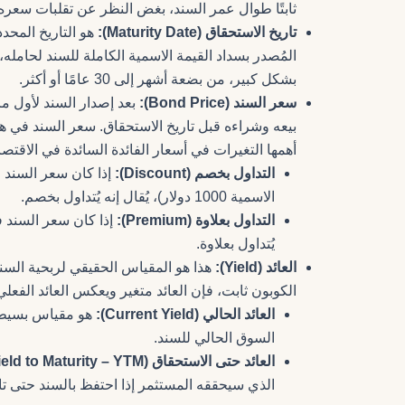
ثابتًا طوال عمر السند، بغض النظر عن تقلبات سعر
تاريخ الاستحقاق (Maturity Date):
هو التاريخ المحدد
المُصدر بسداد القيمة الاسمية الكاملة للسند لحامل
بشكل كبير، من بضعة أشهر إلى 30 عامًا أو أكثر.
سعر السند (Bond Price):
بعد إصدار السند لأول مر
بيعه وشراءه قبل تاريخ الاستحقاق. سعر السند في هذا
أهمها التغيرات في أسعار الفائدة السائدة في الاقتصا
التداول بخصم (Discount):
الاسمية 1000 دولار)، يُقال إنه يُتداول بخصم.
التداول بعلاوة (Premium):
يُتداول بعلاوة.
العائد (Yield):
هذا هو المقياس الحقيقي لربحية السند 
الكوبون ثابت، فإن العائد متغير ويعكس العائد الفع
العائد الحالي (Current Yield):
هو مقياس بسيط ل
السوق الحالي للسند.
العائد حتى الاستحقاق (Yield to Maturity – YTM):
الذي سيحققه المستثمر إذا احتفظ بالسند حتى تا