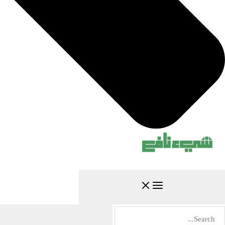
البحث
عن: