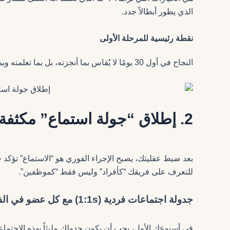
الذي يطور أبطالاً جدد.
نقطة رئيسية للمرحلة الأولى
النجاح في أول 30 يومًا لا يُقاس بما أنجزته، بل بما تعلمته وبمقدار الثقة التي بدأت في بنائها.
2. إطلاق “جولة استماع” مكثفة مع الفريق
للتعرف على فريقك “كأفراد” وليس فقط “كموظفين”.
جدولة اجتماعات فردية (1:1s) مع كل عضو في الفريق
في أسبوعك الأول، يجب أن يكون جدولك مليئاً بهذه الاجتماع