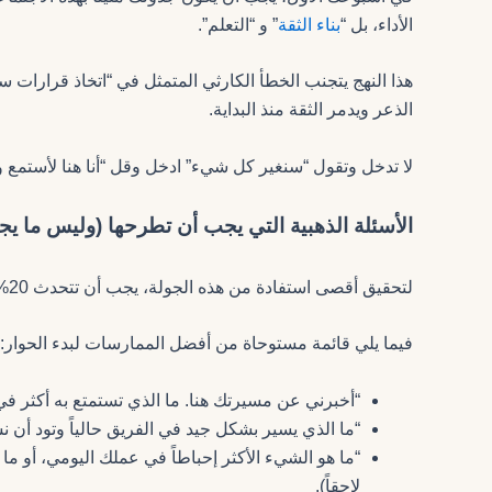
الأداء، بل “
بناء الثقة
” و “التعلم”.
هذا النهج يتجنب الخطأ الكارثي المتمثل في “اتخاذ قرارات 
الذعر ويدمر الثقة منذ البداية.
لا تدخل وتقول “سنغير كل شيء” ادخل وقل “أنا هنا لأستمع وأ
الأسئلة الذهبية التي يجب أن تطرحها (وليس ما يج
لتحقيق أقصى استفادة من هذه الجولة، يجب أن تتحدث 20% من الوقت وتستمع 80%.
فيما يلي قائمة مستوحاة من أفضل الممارسات لبدء الحوار:
“أخبرني عن مسيرتك هنا. ما الذي تستمتع به أكثر ف
“ما الذي يسير بشكل جيد في الفريق حالياً وتود أن ن
“ما هو الشيء الأكثر إحباطاً في عملك اليومي، أو ما
لاحقاً).