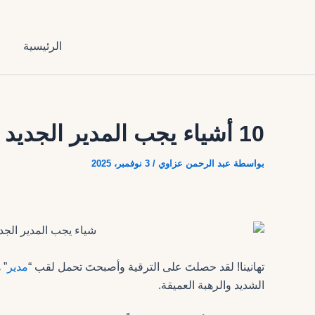
تخطي
إلى
المحتوى
الرئيسية
ا
10 أشياء يجب المدير الجديد أن تفعلها في أول 90 يومًا
بواسطة
عبد الرحمن عزاوي
/
3 نوفمبر، 2025
تهانينا! لقد حصلتَ على الترقية وأصبحتَ تحمل لقب “
مدير
” 
الشديد والرهبة العميقة.