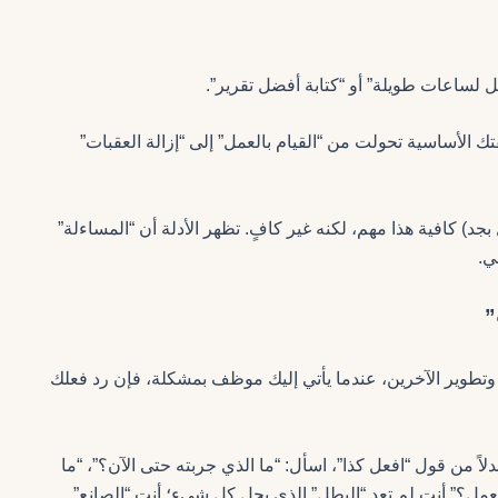
مل لساعات طويلة” أو “كتابة أفضل تقرير”.
 الأساسية تحولت من “القيام بالعمل” إلى “إزالة العقبات”
 بجد) كافية هذا مهم، لكنه غير كافٍ. تظهر الأدلة أن “المساءلة”
ي.
”
دور الجديد يركز بشكل أساسي على التدريب (Coaching) وتطوير الآخرين، عندما يأتي إليك موظف بمشكلة، فإن رد فعلك
لاً من قول “افعل كذا”، اسأل: “ما الذي جربته حتى الآن؟”، “ما
لعمل؟” أنت لم تعد “البطل” الذي يحل كل شيء؛ أنت “الصانع”