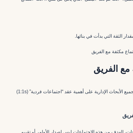
بعد ضبط عقليتك، يصبح الإجراء الفوري هو “الاستماع” تؤكد جميع الأبحاث الإدارية على أهمية عقد “اجتماعات فردية” (1:1s)
ات، الهدف من هذه الاجتماعات ليس إصدار الأوامر أو تقييم