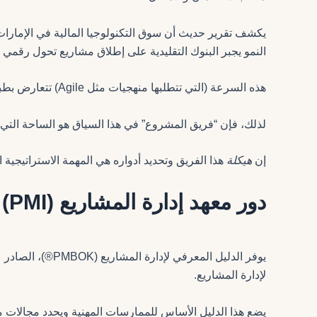
النمو يجبر البنوك التقليدية على إطلاق مشاريع تحول رقمي 
هذه السرعة (التي تتطلبها منهجيات مثل Agile) تتعارض بطبيعتها مع الحذر الشديد (الذي تتطلبه إدارات الامتثال والمخاطر).
لذلك، فإن “فريق المشروع” في هذا السياق هو الساحة التي يت
إن
هيكلة
هذا الفريق وتحديد أدواره هي المهمة الاستراتيجية
دور معهد إدارة المشاريع (PMI) ودليل PMBOK
يوفر الدليل المعرفي لإدارة المشاريع (PMBOK®)، الصادر عن
لإدارة المشاريع.
يضع هذا الدليل الأساس للممارسات المهنية ويحدد مجالات 