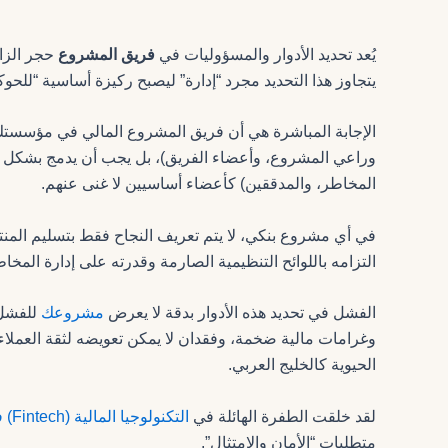
يُعد تحديد الأدوار والمسؤوليات في
فريق المشروع
حجر الزاو
يتجاوز هذا التحديد مجرد “إدارة” ليصبح ركيزة أساسية “للحوك
الإجابة المباشرة هي أن فريق المشروع المالي في مؤسستك 
وراعي المشروع، وأعضاء الفريق)، بل يجب أن يدمج بشكل 
المخاطر، والمدققين) كأعضاء أساسيين لا غنى عنهم.
في أي مشروع بنكي، لا يتم تعريف النجاح فقط بتسليم المنت
التزامه باللوائح التنظيمية الصارمة وقدرته على إدارة المخاط
الفشل في تحديد هذه الأدوار بدقة لا يعرض
مشروعك
للفشل 
وغرامات مالية ضخمة، وفقدان لا يمكن تعويضه لثقة العملا
الحيوية كالخليج العربي.
لقد خلقت الطفرة الهائلة في
التكنولوجيا المالية (Fintech) في دول الخليج
متطلبات “الأمان والامتثال”.